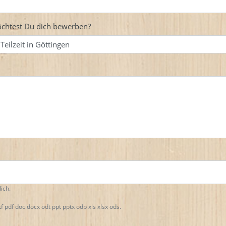
öchtest Du dich bewerben?
ich.
tf pdf doc docx odt ppt pptx odp xls xlsx ods.