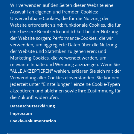
Neuigkeiten
Partyplaner
Wir verwenden auf den Seiten dieser Website eine
Auswahl an eigenen und fremden Cookies:
Aktuelle Angebote
Gutscheine
Unverzichtbare Cookies, die für die Nutzung der
Website erforderlich sind; funktionale Cookies, die für
Märkte finden
Sortiment
eine bessere Benutzerfreundlichkeit bei der Nutzung
Unser Service
Zertifikate
der Website sorgen; Performance-Cookies, die wir
verwenden, um aggregierte Daten über die Nutzung
Expansion
Deine Meinung
der Website und Statistiken zu generieren; und
Marketing-Cookies, die verwendet werden, um
relevante Inhalte und Werbung anzuzeigen. Wenn Sie
KARRIERE
"ALLE AKZEPTIEREN" wählen, erklären Sie sich mit der
Verwendung aller Cookies einverstanden. Sie können
Jobs
jederzeit unter "Einstellungen" einzelne Cookie-Typen
Jetzt bewerben
akzeptieren und ablehnen sowie Ihre Zustimmung für
die Zukunft widerrufen.
MEHR ERFAHREN
Datenschutzerklärung
Impressum
Cookie-Dokumentation
Mehr
Impressum
Datenschutz
Kontakt